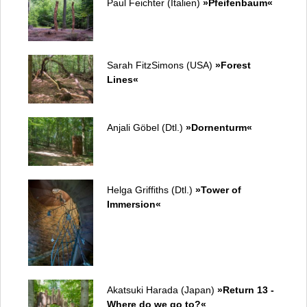
Paul Feichter (Italien)
»Pfeifenbaum«
Sarah FitzSimons (USA)
»Forest
Lines«
Anjali Göbel (Dtl.)
»Dornenturm«
Helga Griffiths (Dtl.)
»Tower of
Immersion«
Akatsuki Harada (Japan)
»Return 13 -
Where do we go to?«