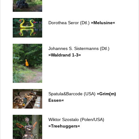
Dorothea Seror (Dtl.)
»Melusine«
Johannes S. Sistermanns (Dtl.)
»Waldrand 1-3«
Spatula&Barcode (USA)
»Grim(m)
Essen«
Wiktor Szostalo (Polen/USA)
»Treehuggers«