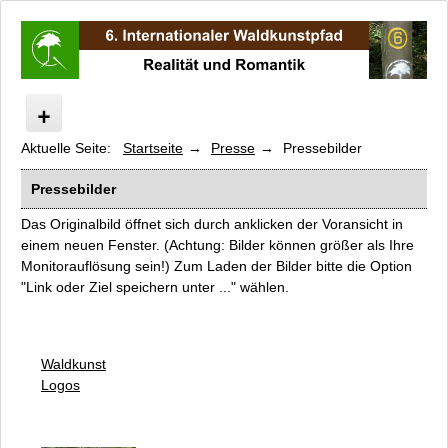
Aktuelle Seite:
Startseite
Presse
Pressebilder
Internationaler Waldkunstpfad
Realität und Romantik
Pressebilder
Programm
Das Originalbild öffnet sich durch anklicken der Voransicht in
Künstler
einem neuen Fenster. (Achtung: Bilder können größer als Ihre
Innenstadtprojekte
Monitorauflösung sein!) Zum Laden der Bilder bitte die Option
"Link oder Ziel speichern unter ..." wählen.
Kinderprojekte
Konferenz
Redner
Waldkunst
Kataloge und Filme
Logos
Unterstützer und Sponsoren
Kooperationspartner