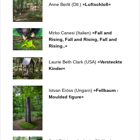
Presse
Anne Berlit (Dtl.)
»Luftschloß«
Pressestimmen
Pressebilder
Internationaler Waldkunstpfad (Archiv)
Mirko Canesi (Italien)
»Fall and
Internationales Waldkunst Zentrum
Rising, Fall and Rising, Fall and
Anfahrt
Rising..«
Datenschutz
Kontakt
Laurie Beth Clark (USA)
»Versteckte
Impressum
Kinder«
Istvan Eröss (Ungarn)
»Fellbaum -
Moulded figure«